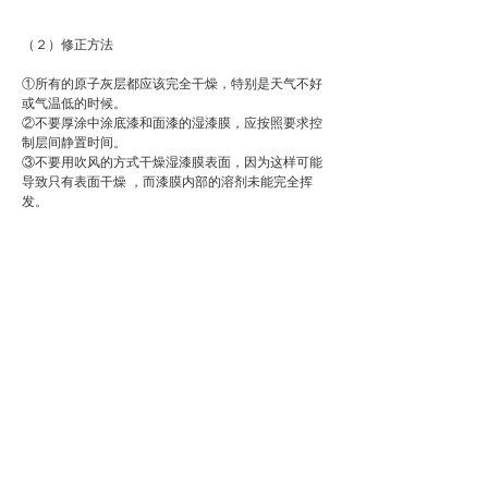
（２）修正方法
①所有的原子灰层都应该完全干燥，特别是天气不好
或气温低的时候。
②不要厚涂中涂底漆和面漆的湿漆膜，应按照要求控
制层间静置时间。
③不要用吹风的方式干燥湿漆膜表面，因为这样可能
导致只有表面干燥 ，而漆膜内部的溶剂未能完全挥
发。
④当漆膜下陷现象发生时，打磨至光滑表面然后重新
喷涂。
7、针孔
油漆中的颜料颗粒不再受到粘合剂的作用，漆膜表面
呈现粉状、钝化、褪色并失去光泽。
（１）成因
①由于漆膜长时间暴露在强烈阳光等各种气候条件
下，油漆中的颜料颗粒老化或松动，从而导致油漆表
面逐渐呈粉状剥落。