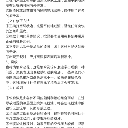
③在内涂层上喷涂的面漆太厚或太湿，油漆中的溶剂
没有足够的时间向外挥发 。
④旧漆膜或以前修补的缺陷显现出来，或使用了过多
的原子灰。
（２）修正方法
①正确打磨羽状边，光滑平稳地过渡，避免任何尖锐
的边角和层次。
②根据车间的具体情况，按照要求使用稀释剂并采用
正确的稀释比例。
③不要用风吹干喷涂后的漆膜，因为这样只能达到表
面干燥。
④出现开裂时，应打磨漆膜表面后重新喷涂。
5、斑纹
也称为银粉起花，这是银粉及珍珠底漆常出现的一种
问题。漆膜表现出像被敲打过的痕迹，一些深色的小
圈围绕浅色银粉或颜色深浅不一。如果是在底色漆
中，这种现象往往是在喷涂了清漆后才会被发现。
（１）成因
①银粉漆是由各种不同的颜料和铝粉组合而成，在过
厚或潮湿的漆层面上喷涂银粉漆，将会使银粉漆中的
银粉无法流平，从而形成斑纹。
②当温度过低而喷涂银粉漆时，银粉将较长时间处于
潮湿或液体状态，而使银粉积聚成堆。
③当喷涂银粉漆时，如果所用的空气压力较低，或喷