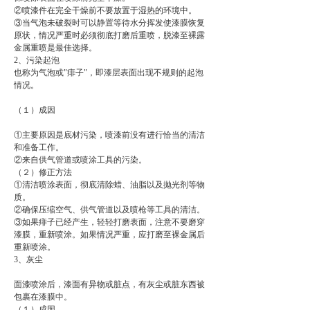
②喷漆件在完全干燥前不要放置于湿热的环境中。
③当气泡未破裂时可以静置等待水分挥发使漆膜恢复
原状，情况严重时必须彻底打磨后重喷，脱漆至裸露
金属重喷是最佳选择。
2、污染起泡
也称为气泡或"痱子"，即漆层表面出现不规则的起泡
情况。
（１）成因
①主要原因是底材污染，喷漆前没有进行恰当的清洁
和准备工作。
②来自供气管道或喷涂工具的污染。
（２）修正方法
①清洁喷涂表面，彻底清除蜡、油脂以及抛光剂等物
质。
②确保压缩空气、供气管道以及喷枪等工具的清洁。
③如果痱子已经产生，轻轻打磨表面，注意不要磨穿
漆膜，重新喷涂。如果情况严重，应打磨至裸金属后
重新喷涂。
3、灰尘
面漆喷涂后，漆面有异物或脏点，有灰尘或脏东西被
包裹在漆膜中。
（１）成因