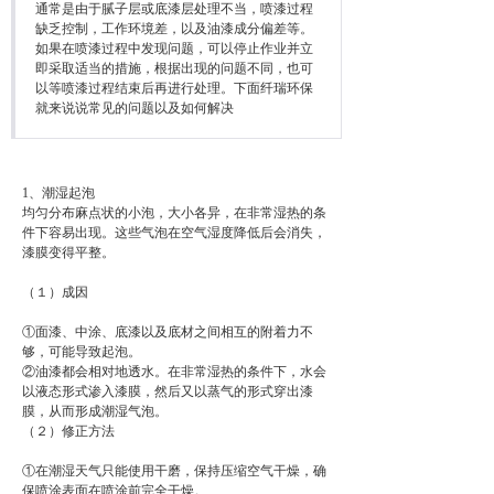
通常是由于腻子层或底漆层处理不当，喷漆过程
缺乏控制，工作环境差，以及油漆成分偏差等。
如果在喷漆过程中发现问题，可以停止作业并立
即采取适当的措施，根据出现的问题不同，也可
以等喷漆过程结束后再进行处理。下面纤瑞环保
就来说说常见的问题以及如何解决
1、潮湿起泡
均匀分布麻点状的小泡，大小各异，在非常湿热的条
件下容易出现。这些气泡在空气湿度降低后会消失，
漆膜变得平整。
（１）成因
①面漆、中涂、底漆以及底材之间相互的附着力不
够，可能导致起泡。
②油漆都会相对地透水。在非常湿热的条件下，水会
以液态形式渗入漆膜，然后又以蒸气的形式穿出漆
膜，从而形成潮湿气泡。
（２）修正方法
①在潮湿天气只能使用干磨，保持压缩空气干燥，确
保喷涂表面在喷涂前完全干燥。