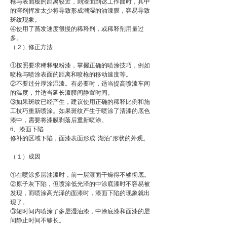
枪与表面板的距离较近，则漆面到达工作面时，其中
的溶剂挥发太少将导致形成潮湿的油漆膜，容易导致
斑纹现象。
④使用了蒸发速度很慢的稀释剂，或稀释剂用量过
多。
（２）修正方法
①按照要求稀释银粉漆，掌握正确的喷涂技巧，例如
喷枪与喷涂表面的距离和喷枪的移动速度等。
②不要过分厚涂湿漆。有必要时，适当提高喷漆车间
的温度，并适当延长漆膜间静置时间。
③如果斑纹已经产生，建议使用正确的稀释比例和施
工技巧重新喷涂。如果斑纹产生于喷涂了清漆的底色
漆中，需要将漆膜剥落后重新喷涂。
6、漆面下陷
修补的区域下陷，面漆表面形成"湖泊"形状的外观。
（１）成因
①在喷涂多层油漆时，前一层漆面干燥得不够彻底。
②原子灰下陷，但喷涂低光泽的中涂底漆时不容易被
发现，而喷涂高光泽的面漆时，漆面下陷的现象就出
现了。
③短时间内喷涂了多层湿油漆，中涂底漆和面漆的层
间静止时间不够长。