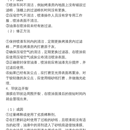
①喷涂车间不清洁，例如烤漆房内地面上没有铺设过
滤棉，顶棚上的过滤棉长时间没有更换。
②压缩空气不清洁，喷漆操作人员没有穿专用工作
服，喷涂表面不清洁。
③油漆在喷涂前未经有效过滤。
（２）修正方法
①保持喷漆车间内的清洁，定期更换烤漆房内过滤
棉，严禁在烤漆房内打磨原子灰。
②确保压缩空气的清洁，定期更换过滤器。在喷涂前
应使用压缩空气或抹尘布清洁喷涂表面。
③正确密封保管油漆，喷涂前应将油漆充分搅拌，并
过滤后使用。
④如果已经有灰尘点，应打磨至光滑表面再重涂。对
于较轻微的灰尘点，应使用细砂纸打磨，并做抛光处
理。
4、羽状边开裂
漆膜在羽状边周围开裂，在喷涂面漆后的很短时间内
就会显现出来。
（１）成因
①过量稀释或使用了劣质稀释剂。
②在打磨斜边时使用了过粗的砂纸，且喷漆前没有适
当的处理，油漆中的溶剂进入了砂纸痕迹侵蚀漆膜。